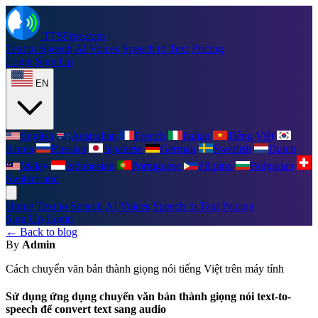
TTSFree.com
Text to Speech
AI Voices
Speech to Text
Pricing
Login
Sign Up
EN
English
Australian
French
Italian
Tiếng Việt
Korea
Russian
Japanese
German
Swedish
Dutch
Malay
Indonesian
Portuguese
Filipino
Bulgarian
Switzerland
Home
Text to Speech
AI Voices
Speech to Text
Pricing
Sign Up
Login
← Back to blog
By
Admin
Cách chuyển văn bản thành giọng nói tiếng Việt trên máy tính
Sử dụng ứng dụng chuyển văn bản thành giọng nói text-to-
speech để convert text sang audio