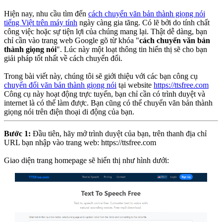
Hiện nay, nhu cầu tìm đến
cách chuyển văn bản thành giọng nói
tiếng Việt trên máy tính
ngày càng gia tăng. Có lẽ bởi do tính chất
công việc hoặc sự tiện lợi của chúng mang lại. Thật dễ dàng, bạn
chỉ cần vào trang web Google gõ từ khóa "
cách chuyển văn bản
thành giọng nói
". Lúc này một loạt thông tin hiển thị sẽ cho bạn
giải pháp tốt nhất về cách chuyển đổi.
Trong bài viết này, chúng tôi sẽ giới thiệu với các bạn công cụ
chuyển đổi văn bản thành giọng nói
tại website
https://ttsfree.com
Công cụ này hoạt động trực tuyến, bạn chỉ cần có trình duyệt và
internet là có thể làm được. Bạn cũng có thể chuyển văn bản thành
giọng nói trên điện thoại di động của bạn.
Bước 1:
Đầu tiên, hãy mở trình duyệt của bạn, trên thanh địa chỉ
URL bạn nhập vào trang web: https://ttsfree.com
Giao diện trang homepage sẽ hiển thị như hình dưới: